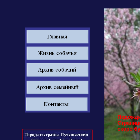
Подожди
Страниц
скоро бу